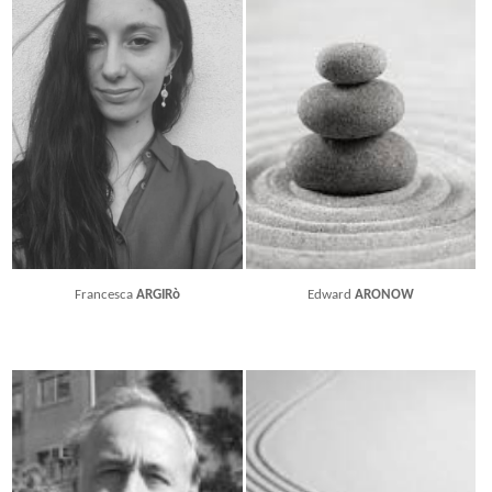
Francesca
ARGIRò
Edward
ARONOW