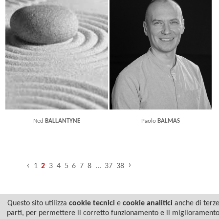
Ned
BALLANTYNE
Paolo
BALMAS
›
‹
1
2
3
4
5
6
7
8
...
37
38
Questo sito utilizza
cookie tecnici
e
cookie analitici
anche di terz
parti, per permettere il corretto funzionamento e il migliorament