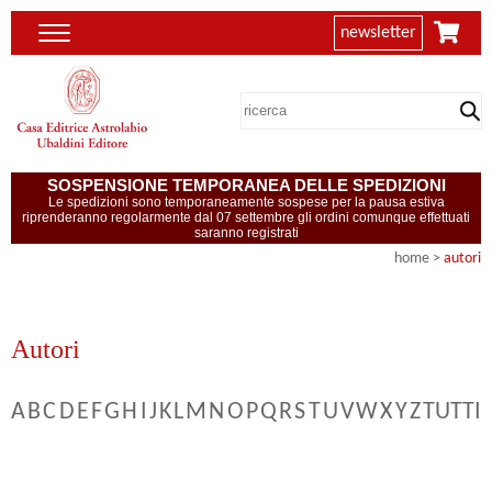
newsletter
SOSPENSIONE TEMPORANEA DELLE SPEDIZIONI
Le spedizioni sono temporaneamente sospese per la pausa estiva
riprenderanno regolarmente dal 07 settembre gli ordini comunque effettuati
saranno registrati
home
>
autori
Autori
A
B
C
D
E
F
G
H
I
J
K
L
M
N
O
P
Q
R
S
T
U
V
W
X
Y
Z
TUTTI