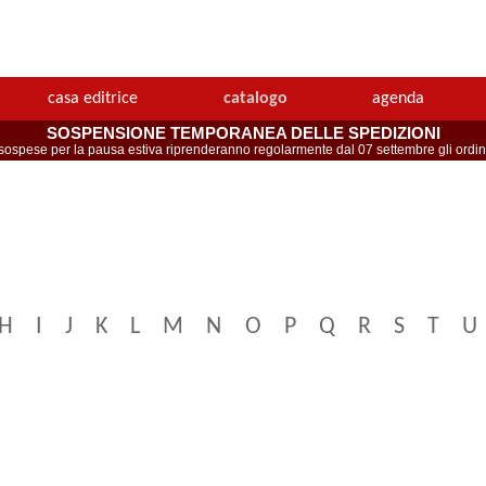
casa editrice
catalogo
agenda
SOSPENSIONE TEMPORANEA DELLE SPEDIZIONI
spese per la pausa estiva riprenderanno regolarmente dal 07 settembre gli ordini 
H
I
J
K
L
M
N
O
P
Q
R
S
T
U