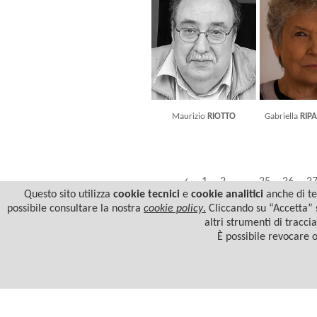
Maurizio
RIOTTO
Gabriella
RIP
‹
1
2
...
25
26
2
Questo sito utilizza
cookie tecnici
e
cookie analitici
anche di ter
possibile consultare la nostra
cookie policy
.
Cliccando su “Accetta” s
altri strumenti di tracci
È possibile revocare 