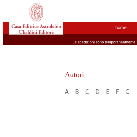
home
Le spedizioni sono temporaneamente so
Autori
A
B
C
D
E
F
G