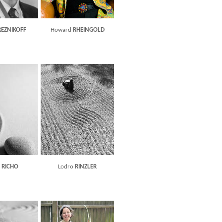
REZNIKOFF
Howard
RHEINGOLD
d
RICHO
Lodro
RINZLER