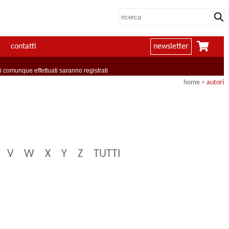
contatti
newsletter
comunque effettuati saranno registrati
home
>
autori
V
W
X
Y
Z
TUTTI