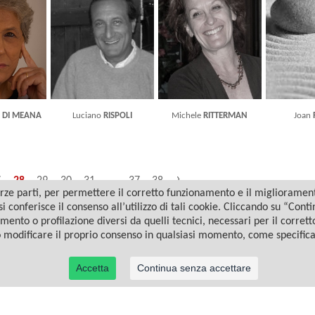
A DI MEANA
Luciano
RISPOLI
Michele
RITTERMAN
Joan
›
7
28
29
30
31
...
37
38
ze parti, per permettere il corretto funzionamento e il miglioramento 
i conferisce il consenso all’utilizzo di tali cookie. Cliccando su “Con
amento o profilazione diversi da quelli tecnici, necessari per il corret
o modificare il proprio consenso in qualsiasi momento, come specific
Accetta
Continua senza accettare
© 2022 Casa Editrice Astrolabio - Ubaldini Editore S.r.l. - P.IVA 10323461003 |
Informativa privacy/cookies