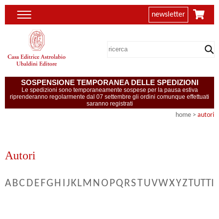
newsletter
SOSPENSIONE TEMPORANEA DELLE SPEDIZIONI
Le spedizioni sono temporaneamente sospese per la pausa estiva
riprenderanno regolarmente dal 07 settembre gli ordini comunque effettuati
saranno registrati
home
>
autori
Autori
A
B
C
D
E
F
G
H
I
J
K
L
M
N
O
P
Q
R
S
T
U
V
W
X
Y
Z
TUTTI