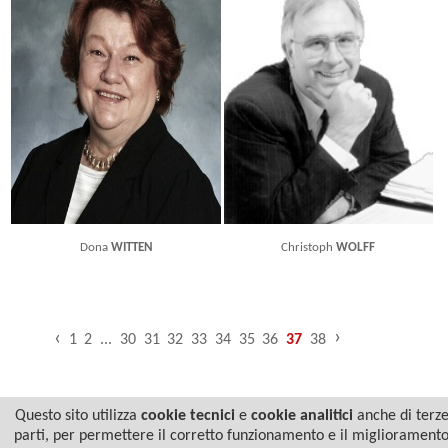
Dona
WITTEN
Christoph
WOLFF
›
‹
1
2
...
30
31
32
33
34
35
36
37
38
Questo sito utilizza
cookie tecnici
e
cookie analitici
anche di terz
parti, per permettere il corretto funzionamento e il migliorament