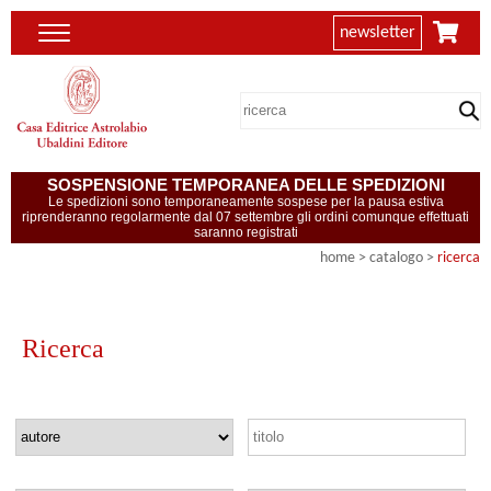
newsletter
SOSPENSIONE TEMPORANEA DELLE SPEDIZIONI
Le spedizioni sono temporaneamente sospese per la pausa estiva
riprenderanno regolarmente dal 07 settembre gli ordini comunque effettuati
saranno registrati
home
> catalogo >
ricerca
Ricerca