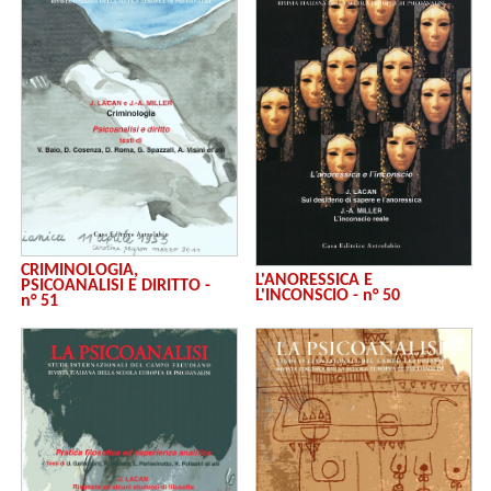
CRIMINOLOGIA,
L'ANORESSICA E
PSICOANALISI E DIRITTO -
L'INCONSCIO - n° 50
n° 51