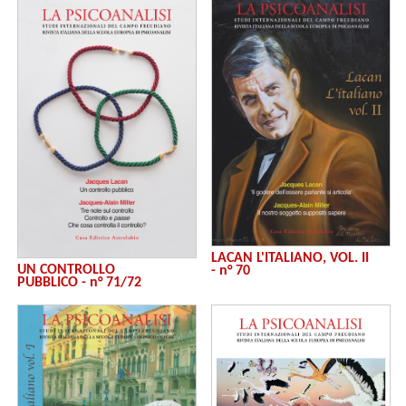
LACAN L'ITALIANO, VOL. II
UN CONTROLLO
- n° 70
PUBBLICO - n° 71/72