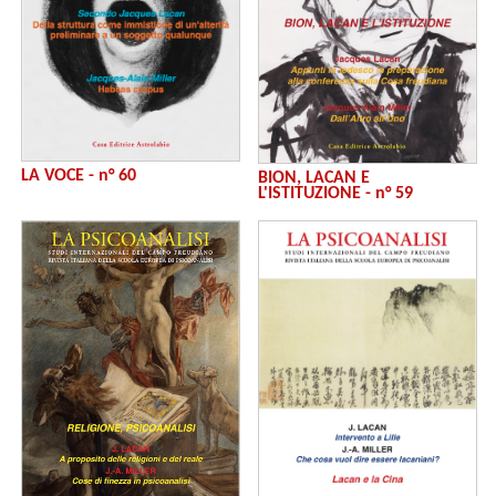
LA VOCE - n° 60
BION, LACAN E
L'ISTITUZIONE - n° 59