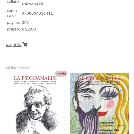
collana:
Psicoanalisi
codice
9788834016411
EAN:
pagine:
302
prezzo:
€ 22,00
acquista
68 libri trovati
novità