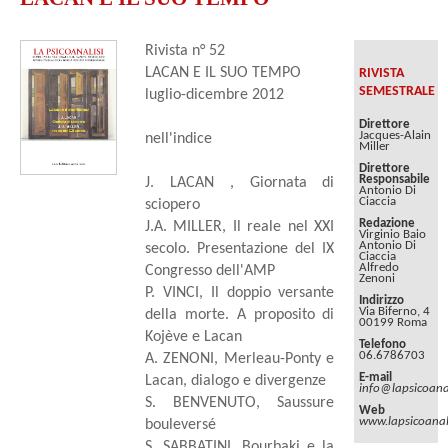
Rivista n° 52
LACAN E IL SUO TEMPO
RIVISTA
SEMESTRALE
luglio-dicembre 2012
Direttore
Jacques-Alain
nell'indice
Miller
Direttore
Responsabile
J. LACAN , Giornata di
Antonio Di
Ciaccia
sciopero
Redazione
J.A. MILLER, Il reale nel XXI
Virginio Baio
Antonio Di
secolo. Presentazione del IX
Ciaccia
Alfredo
Congresso dell'AMP
Zenoni
P. VINCI, Il doppio versante
Indirizzo
Via Biferno, 4
della morte. A proposito di
00199 Roma
Kojève e Lacan
Telefono
06.6786703
A. ZENONI, Merleau-Ponty e
E-mail
Lacan, dialogo e divergenze
info@lapsicoanal
S. BENVENUTO, Saussure
Web
www.lapsicoanali
bouleversé
S. SABBATINI, Bourbaki e la