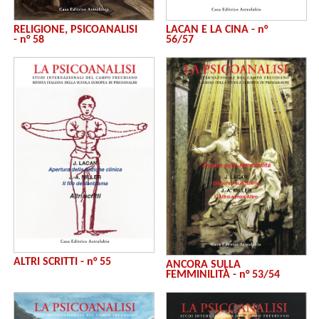
RELIGIONE, PSICOANALISI
LACAN E LA CINA - n°
- n° 58
56/57
ALTRI SCRITTI - n° 55
ANCORA SULLA
FEMMINILITÀ - n° 53/54