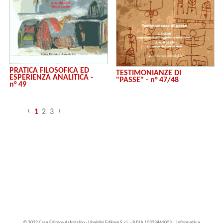
PRATICA FILOSOFICA ED
TESTIMONIANZE DI
ESPERIENZA ANALITICA -
"PASSE" - n° 47/48
n° 49
‹
›
1
2
3
© 2022 Casa Editrice Astrolabio - Ubaldini Editore S.r.l. - P.IVA 10323461003 |
Informativa