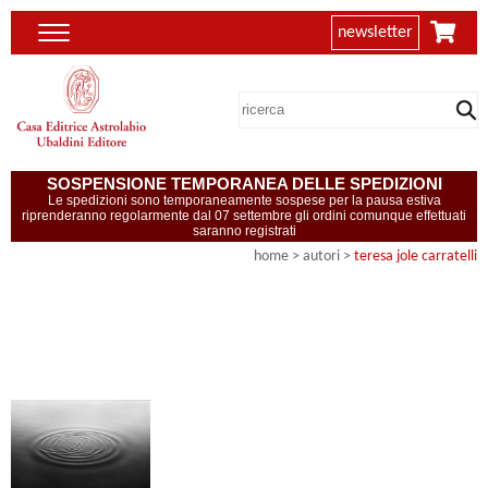
newsletter
SOSPENSIONE TEMPORANEA DELLE SPEDIZIONI
Le spedizioni sono temporaneamente sospese per la pausa estiva
riprenderanno regolarmente dal 07 settembre gli ordini comunque effettuati
saranno registrati
home
>
autori
>
teresa jole carratelli