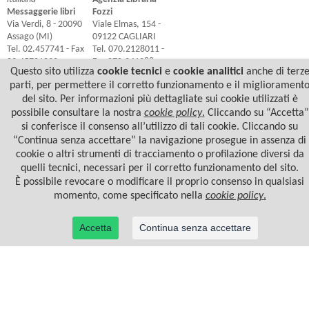
Messaggerie libri
Fozzi
Via Verdi, 8 - 20090
Viale Elmas, 154 -
Assago (MI)
09122 CAGLIARI
Tel. 02.457741 - Fax
Tel. 070.2128011 -
02.45701032
Fax 070.241288
Questo sito utilizza
cookie tecnici
e
cookie analitici
anche di terz
www.meli.it
agfozzi@tiscali.it
-
parti, per permettere il corretto funzionamento e il migliorament
www.agenziafozzi.it
del sito. Per informazioni più dettagliate sui cookie utilizzati è
possibile consultare la nostra
cookie policy
.
Cliccando su “Accetta”
si conferisce il consenso all’utilizzo di tali cookie. Cliccando su
“Continua senza accettare” la navigazione prosegue in assenza di
cookie o altri strumenti di tracciamento o profilazione diversi da
quelli tecnici, necessari per il corretto funzionamento del sito.
È possibile revocare o modificare il proprio consenso in qualsiasi
momento, come specificato nella
cookie policy
.
Accetta
Continua senza accettare
© 2022 Casa Editrice Astrolabio - Ubaldini Editore S.r.l. - P.IVA 10323461003 |
Informativa
privacy/cookies