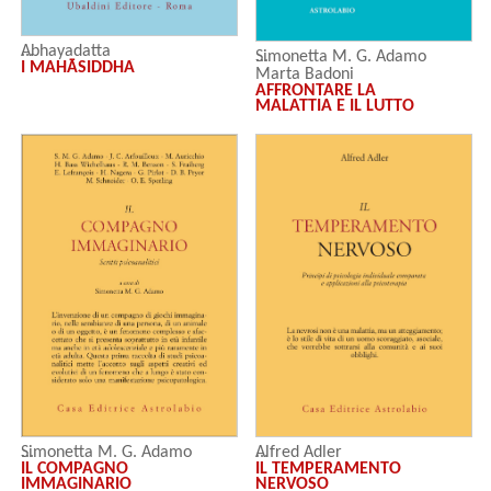
Abhayadatta
Simonetta M. G. Adamo
I MAHĀSIDDHA
Marta Badoni
AFFRONTARE LA
Tonia Cancrini
MALATTIA E IL LUTTO
Carla Maria Carlevaris
Raffaella De Falco
Isobel Pick
Sarah Randaccio
Alfred Adler
Simonetta M. G. Adamo
IL TEMPERAMENTO
IL COMPAGNO
NERVOSO
IMMAGINARIO