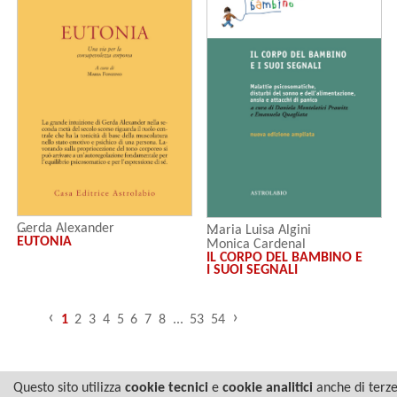
Gerda Alexander
Maria Luisa Algini
EUTONIA
Monica Cardenal
IL CORPO DEL BAMBINO E
Maria Concetta Scavo
I SUOI SEGNALI
Daniela Montelatici Prawitz
Iréne Matthis
Lucia Magagnato
‹
›
Anna Maria Lanza
1
2
3
4
5
6
7
8
...
53
54
Nerina Landi
Teresa Jole Carratelli
Andrés G. Luccisano
Questo sito utilizza
cookie tecnici
e
cookie analitici
anche di terz