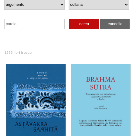
cerca
cancella
1293 libri trovati