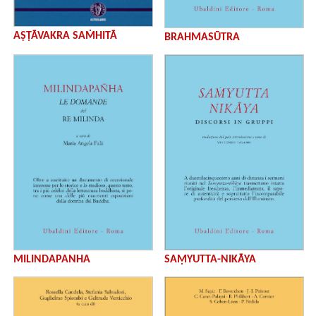
AṢṬĀVAKRA SAṀHITĀ
BRAHMASŪTRA
MILINDAPANHA
SAṂYUTTA-NIKĀYA