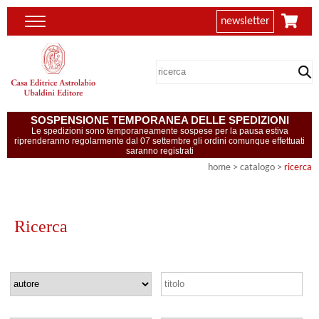
newsletter
SOSPENSIONE TEMPORANEA DELLE SPEDIZIONI
Le spedizioni sono temporaneamente sospese per la pausa estiva
riprenderanno regolarmente dal 07 settembre gli ordini comunque effettuati
saranno registrati
home
> catalogo >
ricerca
Ricerca