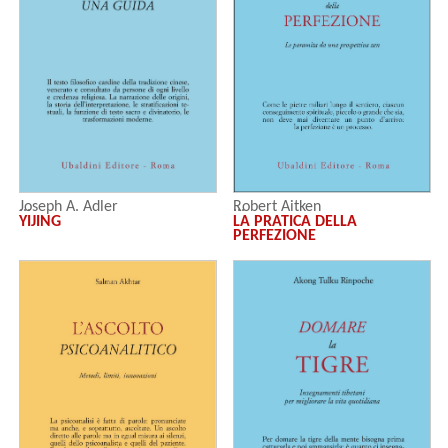
Joseph A. Adler
Robert Aitken
YIJING
LA PRATICA DELLA
PERFEZIONE