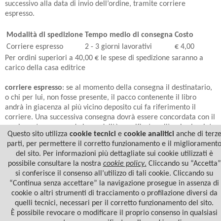
successivo alla data di invio dell’ordine, tramite corriere
espresso.
Modalità di spedizione
Tempo medio di consegna
Costo
Corriere espresso
2 - 3 giorni lavorativi
€ 4,00
Per ordini superiori a 40,00 € le spese di spedizione saranno a
carico della casa editrice
corriere espresso
: se al momento della consegna il destinatario,
o chi per lui, non fosse presente, il pacco contenente il libro
andrà in giacenza al più vicino deposito cui fa riferimento il
corriere. Una successiva consegna dovrà essere concordata con il
corriere stesso secondo le modalità specificate sull’avviso lasciato
Questo sito utilizza
cookie tecnici
e
cookie analitici
anche di terz
nella cassetta delle lettere. Per evitare ulteriori ritardi nella
parti, per permettere il corretto funzionamento e il migliorament
consegna, si consiglia di indicare nell’ordine con spedizione
del sito. Per informazioni più dettagliate sui cookie utilizzati è
tramite corriere anche un numero telefonico di riferimento.
possibile consultare la nostra
cookie policy
.
Cliccando su “Accetta”
si conferisce il consenso all’utilizzo di tali cookie. Cliccando su
“Continua senza accettare” la navigazione prosegue in assenza di
cookie o altri strumenti di tracciamento o profilazione diversi da
quelli tecnici, necessari per il corretto funzionamento del sito.
È possibile revocare o modificare il proprio consenso in qualsiasi