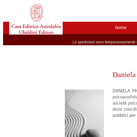
home
Le spedizioni sono temporaneamente so
Daniela
DANIELA MON
psicoanalis
società psic
dove coordi
pubblici per