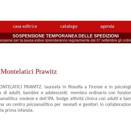
casa editrice
catalogo
agenda
SOSPENSIONE TEMPORANEA DELLE SPEDIZIONI
spese per la pausa estiva riprenderanno regolarmente dal 07 settembre gli ordini 
 Montelatici Prawitz
TELATICI PRAWITZ, laureata in filosofia a Firenze e in psicolog
ta di adulti, bambini e adolescenti, membro ordinario con funzion
oanalitica svedese e dell'IPA. Svolge attività clinica con adulti e b
na un centro psicoanalitico per neonati e genitori in collaborazion
 la prima infanzia.