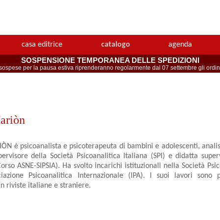
casa editrice
catalogo
agenda
SOSPENSIONE TEMPORANEA DELLE SPEDIZIONI
spese per la pausa estiva riprenderanno regolarmente dal 07 settembre gli ordini 
ariòn
N è psicoanalista e psicoterapeuta di bambini e adolescenti, analis
pervisore della Società Psicoanalitica Italiana (SPI) e didatta superv
orso ASNE-SIPSIA). Ha svolto incarichi istituzionali nella Società Psic
ciazione Psicoanalitica Internazionale (IPA). I suoi lavori sono p
in riviste italiane e straniere.