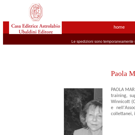
home
Le spedizioni sono temporaneamente so
Paola M
PAOLA MARIÒ
training, su
Winnicott (C
e nell'Asso
collettanei, 