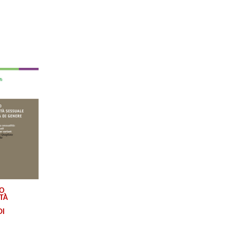
PO
ITÀ
DI