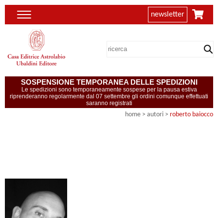
newsletter
SOSPENSIONE TEMPORANEA DELLE SPEDIZIONI
Le spedizioni sono temporaneamente sospese per la pausa estiva
riprenderanno regolarmente dal 07 settembre gli ordini comunque effettuati
saranno registrati
home
>
autori
>
roberto baiocco