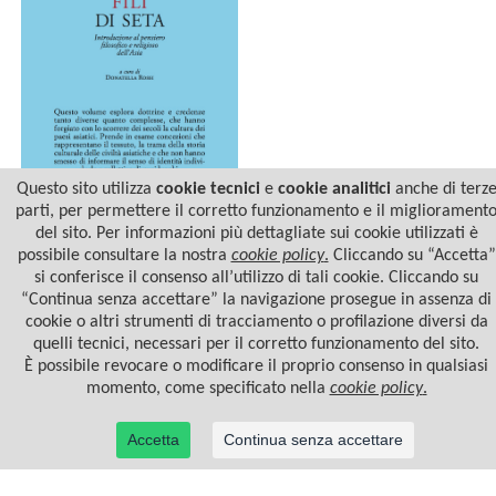
Questo sito utilizza
cookie tecnici
e
cookie analitici
anche di terz
parti, per permettere il corretto funzionamento e il migliorament
del sito. Per informazioni più dettagliate sui cookie utilizzati è
FILI DI SETA
possibile consultare la nostra
cookie policy
.
Cliccando su “Accetta”
si conferisce il consenso all’utilizzo di tali cookie. Cliccando su
“Continua senza accettare” la navigazione prosegue in assenza di
cookie o altri strumenti di tracciamento o profilazione diversi da
quelli tecnici, necessari per il corretto funzionamento del sito.
È possibile revocare o modificare il proprio consenso in qualsiasi
momento, come specificato nella
cookie policy
.
Accetta
Continua senza accettare
© 2022 Casa Editrice Astrolabio - Ubaldini Editore S.r.l. - P.IVA 10323461003 |
Informativa