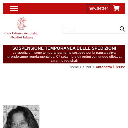
newsletter
SOSPENSIONE TEMPORANEA DELLE SPEDIZIONI
Le spedizioni sono temporaneamente sospese per la pausa estiva
riprenderanno regolarmente dal 07 settembre gli ordini comunque effettuati
saranno registrati
home
>
autori
>
antonetta l. bruno