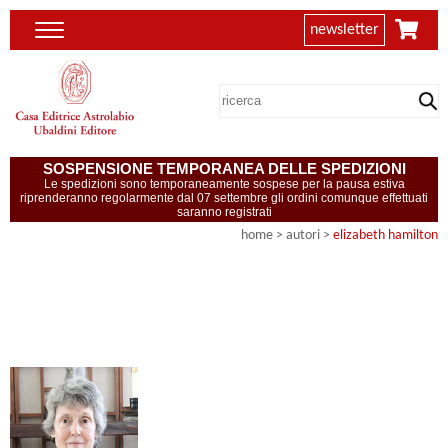
newsletter
SOSPENSIONE TEMPORANEA DELLE SPEDIZIONI
Le spedizioni sono temporaneamente sospese per la pausa estiva
riprenderanno regolarmente dal 07 settembre gli ordini comunque effettuati
saranno registrati
home
>
autori
>
elizabeth hamilton