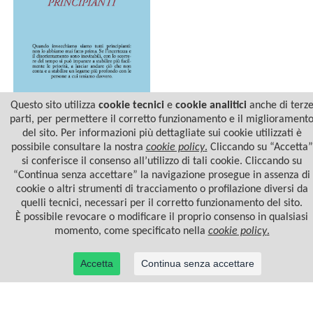
Questo sito utilizza
cookie tecnici
e
cookie analitici
anche di terz
parti, per permettere il corretto funzionamento e il migliorament
del sito. Per informazioni più dettagliate sui cookie utilizzati è
INVECCHIARE. GUIDA PER
PRINCIPIANTI
possibile consultare la nostra
cookie policy
.
Cliccando su “Accetta”
si conferisce il consenso all’utilizzo di tali cookie. Cliccando su
“Continua senza accettare” la navigazione prosegue in assenza di
cookie o altri strumenti di tracciamento o profilazione diversi da
quelli tecnici, necessari per il corretto funzionamento del sito.
È possibile revocare o modificare il proprio consenso in qualsiasi
momento, come specificato nella
cookie policy
.
Accetta
Continua senza accettare
© 2022 Casa Editrice Astrolabio - Ubaldini Editore S.r.l. - P.IVA 10323461003 |
Informativa
privacy/cookies