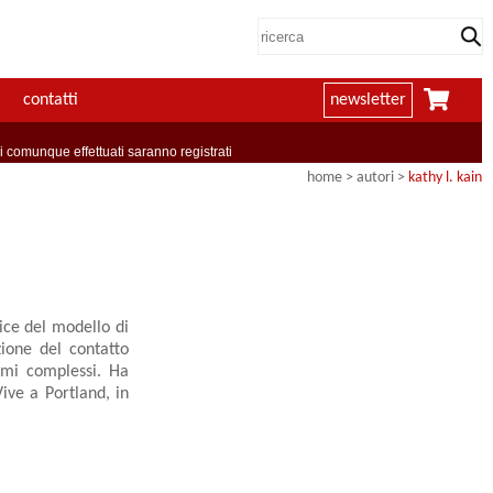
contatti
newsletter
comunque effettuati saranno registrati
home
>
autori
>
kathy l. kain
ice del modello di
zione del contatto
aumi complessi. Ha
Vive a Portland, in