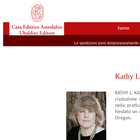
home
Le spedizioni sono temporaneamente so
Kathy L
KATHY L. KA
risoluzione
nella prati
fondato un c
Oregon.