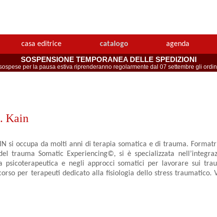
casa editrice
catalogo
agenda
SOSPENSIONE TEMPORANEA DELLE SPEDIZIONI
spese per la pausa estiva riprenderanno regolarmente dal 07 settembre gli ordini 
. Kain
IN si occupa da molti anni di terapia somatica e di trauma. Formatr
 del trauma Somatic Experiencing©, si è specializzata nell’integra
ca psicoterapeutica e negli approcci somatici per lavorare sui tr
orso per terapeuti dedicato alla fisiologia dello stress traumatico. 