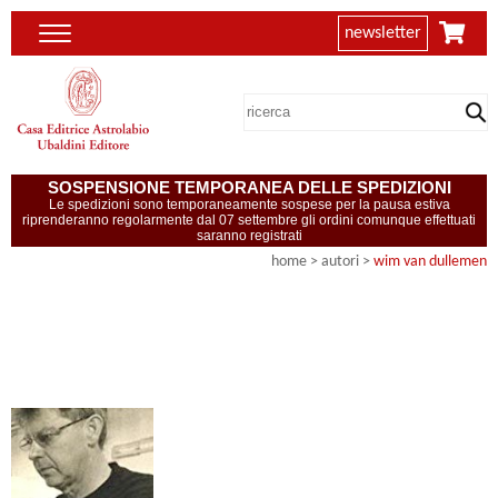
newsletter
SOSPENSIONE TEMPORANEA DELLE SPEDIZIONI
Le spedizioni sono temporaneamente sospese per la pausa estiva
riprenderanno regolarmente dal 07 settembre gli ordini comunque effettuati
saranno registrati
home
>
autori
>
wim van dullemen