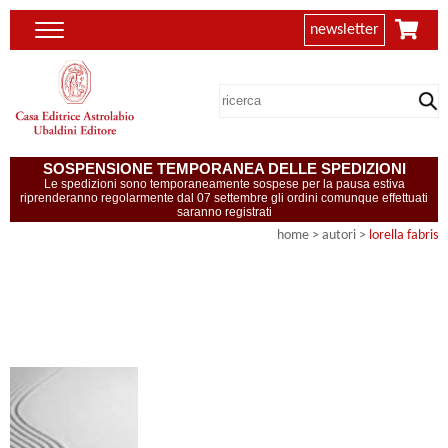
newsletter
SOSPENSIONE TEMPORANEA DELLE SPEDIZIONI
Le spedizioni sono temporaneamente sospese per la pausa estiva
riprenderanno regolarmente dal 07 settembre gli ordini comunque effettuati
saranno registrati
home
>
autori
>
lorella fabris