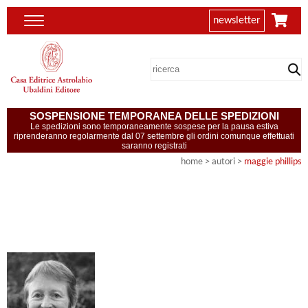
newsletter
SOSPENSIONE TEMPORANEA DELLE SPEDIZIONI
Le spedizioni sono temporaneamente sospese per la pausa estiva
riprenderanno regolarmente dal 07 settembre gli ordini comunque effettuati
saranno registrati
home
>
autori
>
maggie phillips