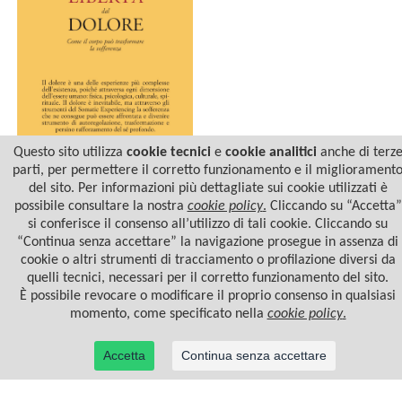
Questo sito utilizza
cookie tecnici
e
cookie analitici
anche di terz
parti, per permettere il corretto funzionamento e il migliorament
del sito. Per informazioni più dettagliate sui cookie utilizzati è
LIBERTÀ DAL DOLORE
possibile consultare la nostra
cookie policy
.
Cliccando su “Accetta”
si conferisce il consenso all’utilizzo di tali cookie. Cliccando su
“Continua senza accettare” la navigazione prosegue in assenza di
cookie o altri strumenti di tracciamento o profilazione diversi da
quelli tecnici, necessari per il corretto funzionamento del sito.
È possibile revocare o modificare il proprio consenso in qualsiasi
momento, come specificato nella
cookie policy
.
Accetta
Continua senza accettare
© 2022 Casa Editrice Astrolabio - Ubaldini Editore S.r.l. - P.IVA 10323461003 |
Informativa