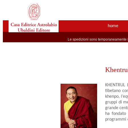
home
Le spedizioni sono temporaneamente so
Khentru
KHENTRUL L
tibetano con
khenpo, l’equ
gruppi di me
grande centr
ha fondato 
programmi d