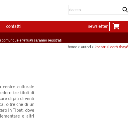
contatti
newsletter
comunque effettuati saranno registrati
home
>
autori
>
khentrul lodrö thayé
centro culturale
dere tre titoli di
sore di più di venti
ca, oltre che di un
ero in Tibet, dove
elementare e altri