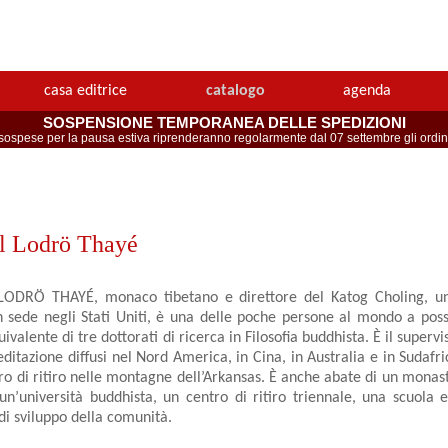
casa editrice
catalogo
agenda
SOSPENSIONE TEMPORANEA DELLE SPEDIZIONI
spese per la pausa estiva riprenderanno regolarmente dal 07 settembre gli ordini 
l Lodrö Thayé
ODRÖ THAYÉ, monaco tibetano e direttore del Katog Choling, un 
 sede negli Stati Uniti, è una delle poche persone al mondo a posse
ivalente di tre dottorati di ricerca in Filosofia buddhista. È il supervi
ditazione diffusi nel Nord America, in Cina, in Australia e in Sudafri
o di ritiro nelle montagne dell’Arkansas. È anche abate di un monast
un’università buddhista, un centro di ritiro triennale, una scuola 
i sviluppo della comunità.