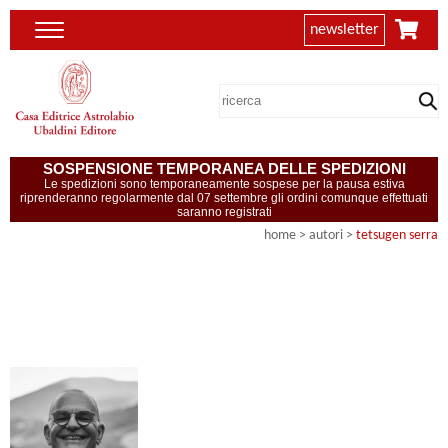
newsletter
SOSPENSIONE TEMPORANEA DELLE SPEDIZIONI
Le spedizioni sono temporaneamente sospese per la pausa estiva
riprenderanno regolarmente dal 07 settembre gli ordini comunque effettuati
saranno registrati
home
>
autori
>
tetsugen serra