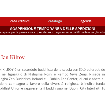
casa editrice
catalogo
agenda
SOSPENSIONE TEMPORANEA DELLE SPEDIZIONI
spese per la pausa estiva riprenderanno regolarmente dal 07 settembre gli ordini 
Ian Kilroy
KILROY è un sacerdote buddhista della scuola zen Sōtō ed erede de
i nel lignaggio di Nishijima Rōshi e Rempō Niwa Zenji. Risiede in
angha Zen Buddhism Ireland e il Dublin Zen Center, di cui è abate e 
 delle campagne a favore della diversità religiosa, è inoltre fond
Buddhist Union e rappresenta il buddhismo nel Dublin City Interfaith 