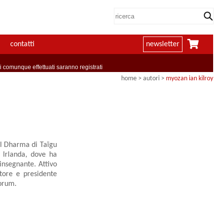
contatti
newsletter
comunque effettuati saranno registrati
home
>
autori
>
myozan ian kilroy
l Dharma di Taïgu
 Irlanda, dove ha
insegnante. Attivo
atore e presidente
Forum.