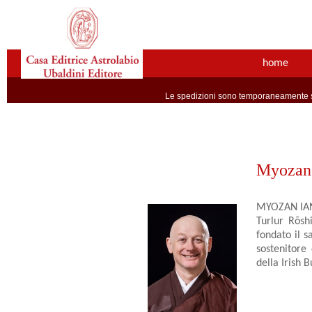
home
Le spedizioni sono temporaneamente so
Myozan 
MYOZAN IAN 
Turlur Rōsh
fondato il s
sostenitore
della Irish 