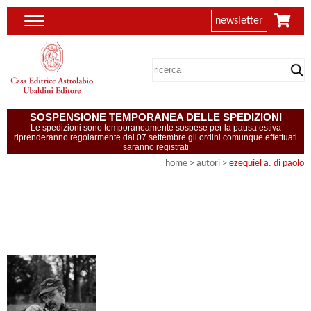
newsletter
SOSPENSIONE TEMPORANEA DELLE SPEDIZIONI
Le spedizioni sono temporaneamente sospese per la pausa estiva
riprenderanno regolarmente dal 07 settembre gli ordini comunque effettuati
saranno registrati
home
>
autori
>
ezequiel a. di paolo