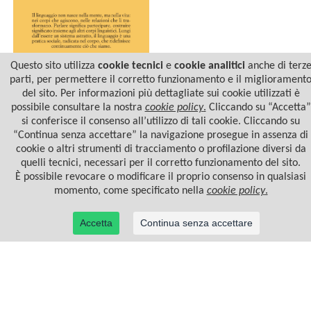
Questo sito utilizza
cookie tecnici
e
cookie analitici
anche di terz
parti, per permettere il corretto funzionamento e il migliorament
del sito. Per informazioni più dettagliate sui cookie utilizzati è
possibile consultare la nostra
cookie policy
.
Cliccando su “Accetta”
CORPI LINGUISTICI
si conferisce il consenso all’utilizzo di tali cookie. Cliccando su
“Continua senza accettare” la navigazione prosegue in assenza di
cookie o altri strumenti di tracciamento o profilazione diversi da
quelli tecnici, necessari per il corretto funzionamento del sito.
È possibile revocare o modificare il proprio consenso in qualsiasi
momento, come specificato nella
cookie policy
.
Accetta
Continua senza accettare
© 2022 Casa Editrice Astrolabio - Ubaldini Editore S.r.l. - P.IVA 10323461003 |
Informativa
privacy/cookies