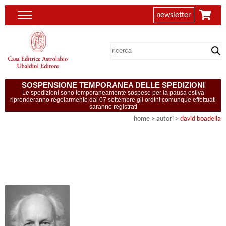
newsletter
SOSPENSIONE TEMPORANEA DELLE SPEDIZIONI
Le spedizioni sono temporaneamente sospese per la pausa estiva
riprenderanno regolarmente dal 07 settembre gli ordini comunque effettuati
saranno registrati
home
>
autori
>
david boadella