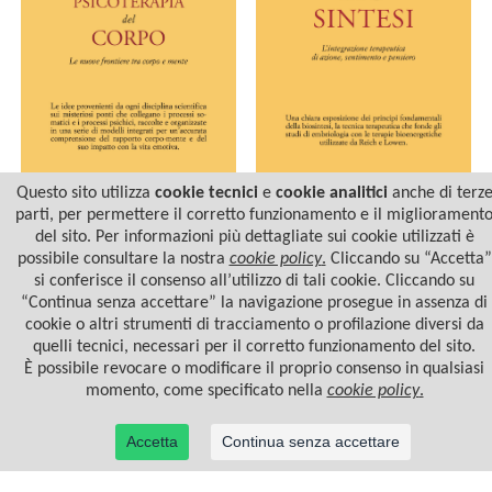
Questo sito utilizza
cookie tecnici
e
cookie analitici
anche di terz
parti, per permettere il corretto funzionamento e il migliorament
del sito. Per informazioni più dettagliate sui cookie utilizzati è
LA PSICOTERAPIA DEL
BIOSINTESI
CORPO
possibile consultare la nostra
cookie policy
.
Cliccando su “Accetta”
si conferisce il consenso all’utilizzo di tali cookie. Cliccando su
“Continua senza accettare” la navigazione prosegue in assenza di
cookie o altri strumenti di tracciamento o profilazione diversi da
quelli tecnici, necessari per il corretto funzionamento del sito.
È possibile revocare o modificare il proprio consenso in qualsiasi
momento, come specificato nella
cookie policy
.
Accetta
Continua senza accettare
© 2022 Casa Editrice Astrolabio - Ubaldini Editore S.r.l. - P.IVA 10323461003 |
Informativa