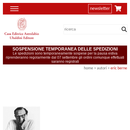
newsletter
SOSPENSIONE TEMPORANEA DELLE SPEDIZIONI
Le spedizioni sono temporaneamente sospese per la pausa estiva
riprenderanno regolarmente dal 07 settembre gli ordini comunque effettuati
saranno registrati
home
>
autori
>
eric berne