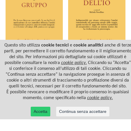
Questo sito utilizza
cookie tecnici
e
cookie analitici
anche di terz
parti, per permettere il corretto funzionamento e il migliorament
INTUIZIONE E STATI
PRINCIPI DI TERAPIA DI
del sito. Per informazioni più dettagliate sui cookie utilizzati è
DELL'IO
GRUPPO
possibile consultare la nostra
cookie policy
.
Cliccando su “Accetta”
si conferisce il consenso all’utilizzo di tali cookie. Cliccando su
“Continua senza accettare” la navigazione prosegue in assenza di
cookie o altri strumenti di tracciamento o profilazione diversi da
quelli tecnici, necessari per il corretto funzionamento del sito.
È possibile revocare o modificare il proprio consenso in qualsiasi
momento, come specificato nella
cookie policy
.
Accetta
Continua senza accettare
© 2022 Casa Editrice Astrolabio - Ubaldini Editore S.r.l. - P.IVA 10323461003 |
Informativa
privacy/cookies