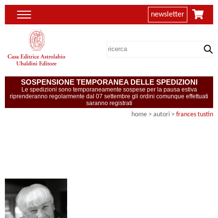
newsletter
SOSPENSIONE TEMPORANEA DELLE SPEDIZIONI
Le spedizioni sono temporaneamente sospese per la pausa estiva
riprenderanno regolarmente dal 07 settembre gli ordini comunque effettuati
saranno registrati
home
>
autori
>
frances tustin