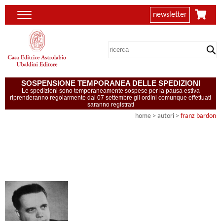
newsletter
SOSPENSIONE TEMPORANEA DELLE SPEDIZIONI
Le spedizioni sono temporaneamente sospese per la pausa estiva
riprenderanno regolarmente dal 07 settembre gli ordini comunque effettuati
saranno registrati
home
>
autori
>
franz bardon