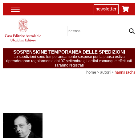
newsletter
SOSPENSIONE TEMPORANEA DELLE SPEDIZIONI
Le spedizioni sono temporaneamente sospese per la pausa estiva
riprenderanno regolarmente dal 07 settembre gli ordini comunque effettuati
saranno registrati
home
>
autori
>
hanns sachs