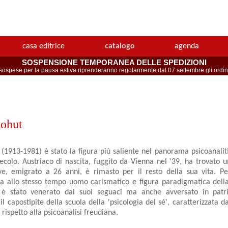
casa editrice
catalogo
agenda
SOSPENSIONE TEMPORANEA DELLE SPEDIZIONI
spese per la pausa estiva riprenderanno regolarmente dal 07 settembre gli ordini 
ohut
 (1913-1981) è stato la figura più saliente nel panorama psicoanali
ecolo. Austriaco di nascita, fuggito da Vienna nel '39, ha trovato 
e, emigrato a 26 anni, è rimasto per il resto della sua vita. Pe
 allo stesso tempo uomo carismatico e figura paradigmatica della 
è stato venerato dai suoi seguaci ma anche avversato in patri
il capostipite della scuola della 'psicologia del sé', caratterizzata 
 rispetto alla psicoanalisi freudiana.