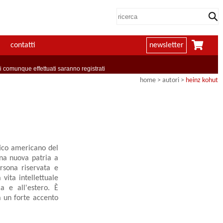
contatti
newsletter
comunque effettuati saranno registrati
home
>
autori
>
heinz kohut
tico americano del
una nuova patria a
rsona riservata e
vita intellettuale
a e all'estero. È
da un forte accento