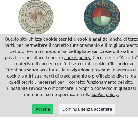
Questo sito utilizza
cookie tecnici
e
cookie analitici
anche di terz
parti, per permettere il corretto funzionamento e il migliorament
del sito. Per informazioni più dettagliate sui cookie utilizzati è
LO SVILUPPO DELLA
GLI DEI DEL
PERSONALITÀ
CAMBIAMENTO
possibile consultare la nostra
cookie policy
.
Cliccando su “Accetta”
si conferisce il consenso all’utilizzo di tali cookie. Cliccando su
“Continua senza accettare” la navigazione prosegue in assenza di
cookie o altri strumenti di tracciamento o profilazione diversi da
quelli tecnici, necessari per il corretto funzionamento del sito.
È possibile revocare o modificare il proprio consenso in qualsiasi
momento, come specificato nella
cookie policy
.
Accetta
Continua senza accettare
© 2022 Casa Editrice Astrolabio - Ubaldini Editore S.r.l. - P.IVA 10323461003 |
Informativa
privacy/cookies