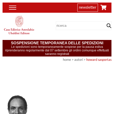
newsletter
SOSPENSIONE TEMPORANEA DELLE SPEDIZIONI
Le spedizioni sono temporaneamente sospese per la pausa estiva
riprenderanno regolarmente dal 07 settembre gli ordini comunque effettuati
saranno registrati
home
>
autori
>
howard sasportas