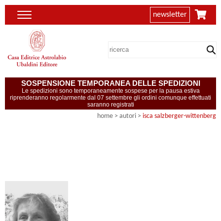
newsletter
SOSPENSIONE TEMPORANEA DELLE SPEDIZIONI
Le spedizioni sono temporaneamente sospese per la pausa estiva
riprenderanno regolarmente dal 07 settembre gli ordini comunque effettuati
saranno registrati
home
>
autori
>
isca salzberger-wittenberg