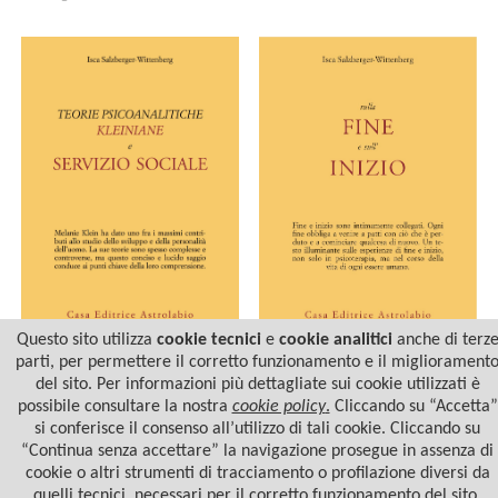
Questo sito utilizza
cookie tecnici
e
cookie analitici
anche di terz
parti, per permettere il corretto funzionamento e il migliorament
TEORIE PSICOANALITICHE
SULLA FINE E SULL'INIZIO
KLEINIANE E SERVIZIO
del sito. Per informazioni più dettagliate sui cookie utilizzati è
SOCIALE
possibile consultare la nostra
cookie policy
.
Cliccando su “Accetta”
si conferisce il consenso all’utilizzo di tali cookie. Cliccando su
“Continua senza accettare” la navigazione prosegue in assenza di
cookie o altri strumenti di tracciamento o profilazione diversi da
quelli tecnici, necessari per il corretto funzionamento del sito.