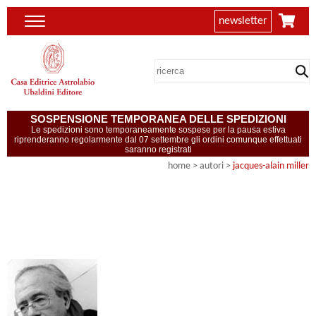
newsletter
SOSPENSIONE TEMPORANEA DELLE SPEDIZIONI
Le spedizioni sono temporaneamente sospese per la pausa estiva
riprenderanno regolarmente dal 07 settembre gli ordini comunque effettuati
saranno registrati
home
>
autori
>
jacques-alain miller