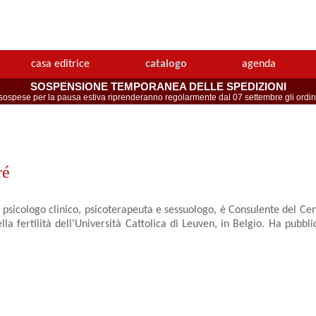
casa editrice
catalogo
agenda
SOSPENSIONE TEMPORANEA DELLE SPEDIZIONI
spese per la pausa estiva riprenderanno regolarmente dal 07 settembre gli ordini 
ré
sicologo clinico, psicoterapeuta e sessuologo, è Consulente del Cen
lla fertilità dell'Università Cattolica di Leuven, in Belgio. Ha pubblic