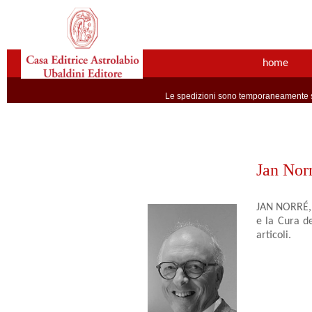
home
Le spedizioni sono temporaneamente so
Jan Nor
JAN NORRÉ, p
e la Cura de
articoli.