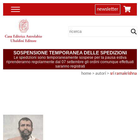
newsletter
SOSPENSIONE TEMPORANEA DELLE SPEDIZIONI
Le spedizioni sono temporaneamente sospese per la pausa estiva
riprenderanno regolarmente dal 07 settembre gli ordini comunque effettuati
saranno registrati
home
>
autori
>
sri ramakrishna