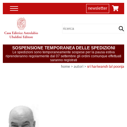
newsletter
SOSPENSIONE TEMPORANEA DELLE SPEDIZIONI
Le spedizioni sono temporaneamente sospese per la pausa estiva
riprenderanno regolarmente dal 07 settembre gli ordini comunque effettuati
saranno registrati
home
>
autori
>
sri hariwansh lal poonja