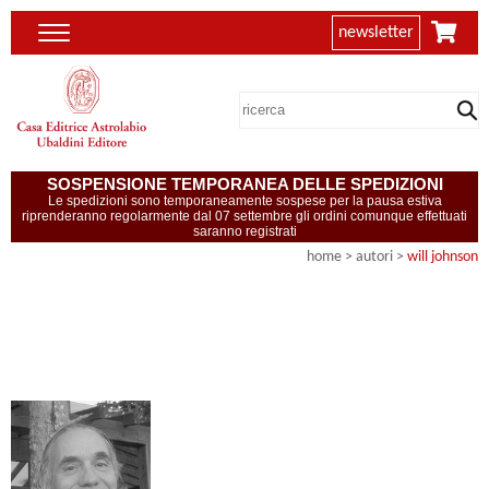
newsletter
SOSPENSIONE TEMPORANEA DELLE SPEDIZIONI
Le spedizioni sono temporaneamente sospese per la pausa estiva
riprenderanno regolarmente dal 07 settembre gli ordini comunque effettuati
saranno registrati
home
>
autori
>
will johnson