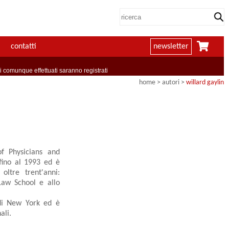
contatti
newsletter
comunque effettuati saranno registrati
home
>
autori
>
willard gaylin
f Physicians and
fino al 1993 ed è
ltre trent'anni:
Law School e allo
 di New York ed è
ali.