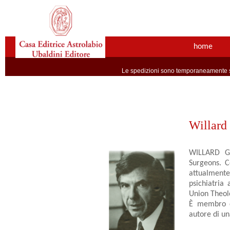
home
Le spedizioni sono temporaneamente so
Willard
WILLARD GA
Surgeons. C
attualment
psichiatria
Union Theol
È membro de
autore di una