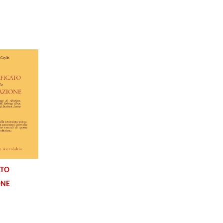
ATO
ONE