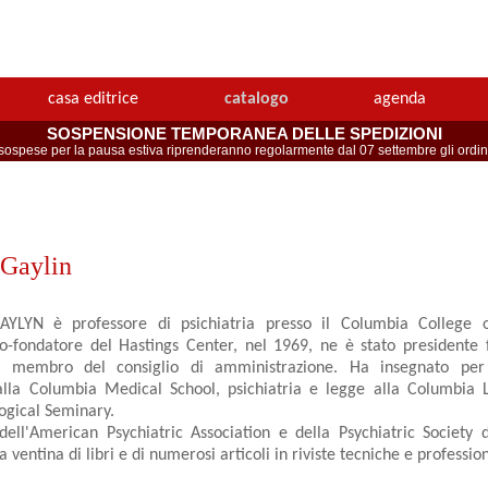
casa editrice
catalogo
agenda
SOSPENSIONE TEMPORANEA DELLE SPEDIZIONI
spese per la pausa estiva riprenderanno regolarmente dal 07 settembre gli ordini 
 Gaylin
YLYN è professore di psichiatria presso il Columbia College o
o-fondatore del Hastings Center, nel 1969, ne è stato presidente 
e membro del consiglio di amministrazione. Ha insegnato per o
 alla Columbia Medical School, psichiatria e legge alla Columbia 
ogical Seminary.
ll'American Psychiatric Association e della Psychiatric Society
 ventina di libri e di numerosi articoli in riviste tecniche e profession