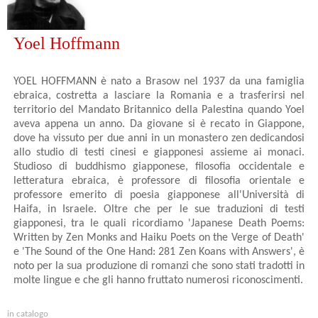
Yoel Hoffmann
YOEL HOFFMANN è nato a Brasow nel 1937 da una famiglia
ebraica, costretta a lasciare la Romania e a trasferirsi nel
territorio del Mandato Britannico della Palestina quando Yoel
aveva appena un anno. Da giovane si è recato in Giappone,
dove ha vissuto per due anni in un monastero zen dedicandosi
allo studio di testi cinesi e giapponesi assieme ai monaci.
Studioso di buddhismo giapponese, filosofia occidentale e
letteratura ebraica, è professore di filosofia orientale e
professore emerito di poesia giapponese all'Università di
Haifa, in Israele. Oltre che per le sue traduzioni di testi
giapponesi, tra le quali ricordiamo 'Japanese Death Poems:
Written by Zen Monks and Haiku Poets on the Verge of Death'
e 'The Sound of the One Hand: 281 Zen Koans with Answers', è
noto per la sua produzione di romanzi che sono stati tradotti in
molte lingue e che gli hanno fruttato numerosi riconoscimenti.
in catalogo