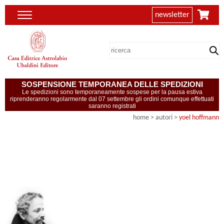
newsletter
SOSPENSIONE TEMPORANEA DELLE SPEDIZIONI
Le spedizioni sono temporaneamente sospese per la pausa estiva
riprenderanno regolarmente dal 07 settembre gli ordini comunque effettuati
saranno registrati
home
>
autori
>
yoel hoffmann