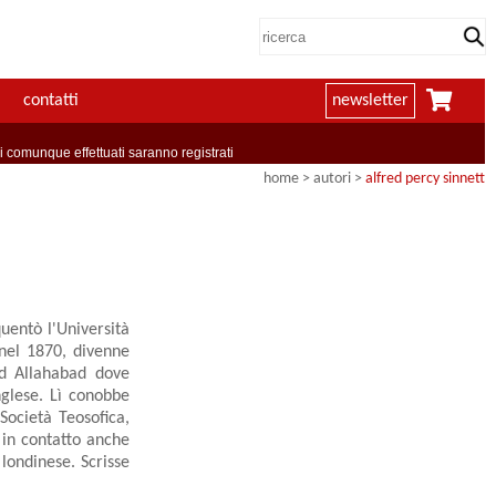
contatti
newsletter
comunque effettuati saranno registrati
home
>
autori
>
alfred percy sinnett
uentò l'Università
 nel 1870, divenne
 ad Allahabad dove
nglese. Lì conobbe
Società Teosofica,
 in contatto anche
 londinese. Scrisse