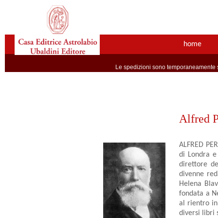
home
Le spedizioni sono temporaneamente so
Alfred P
ALFRED PERC
di Londra e
direttore d
divenne reda
Helena Blava
fondata a N
al rientro i
diversi libr