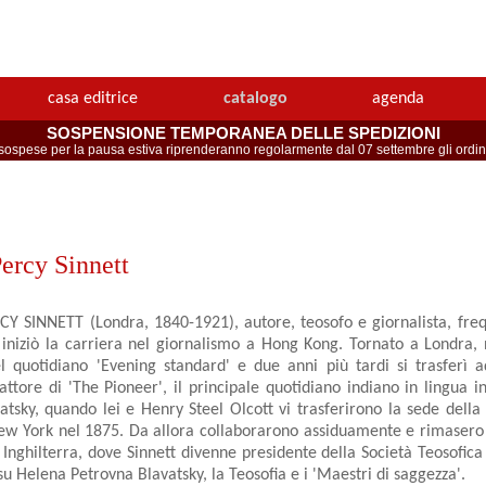
casa editrice
catalogo
agenda
SOSPENSIONE TEMPORANEA DELLE SPEDIZIONI
spese per la pausa estiva riprenderanno regolarmente dal 07 settembre gli ordini 
ercy Sinnett
Y SINNETT (Londra, 1840-1921), autore, teosofo e giornalista, freq
 iniziò la carriera nel giornalismo a Hong Kong. Tornato a Londra,
el quotidiano 'Evening standard' e due anni più tardi si trasferì
ttore di 'The Pioneer', il principale quotidiano indiano in lingua i
tsky, quando lei e Henry Steel Olcott vi trasferirono la sede della 
ew York nel 1875. Da allora collaborarono assiduamente e rimasero
n Inghilterra, dove Sinnett divenne presidente della Società Teosofica
i su Helena Petrovna Blavatsky, la Teosofia e i 'Maestri di saggezza'.