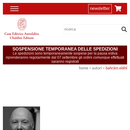
newsletter
SOSPENSIONE TEMPORANEA DELLE SPEDIZIONI
Le spedizioni sono temporaneamente sospese per la pausa estiva
riprenderanno regolarmente dal 07 settembre gli ordini comunque effettuati
saranno registrati
home
>
autori
>
bahrām elāhī