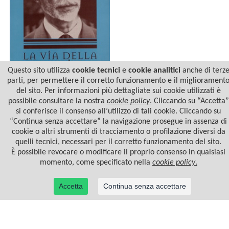
Questo sito utilizza
cookie tecnici
e
cookie analitici
anche di terz
parti, per permettere il corretto funzionamento e il migliorament
del sito. Per informazioni più dettagliate sui cookie utilizzati è
LA VIA DELLA PERFEZIONE
possibile consultare la nostra
cookie policy
.
Cliccando su “Accetta”
si conferisce il consenso all’utilizzo di tali cookie. Cliccando su
“Continua senza accettare” la navigazione prosegue in assenza di
cookie o altri strumenti di tracciamento o profilazione diversi da
quelli tecnici, necessari per il corretto funzionamento del sito.
È possibile revocare o modificare il proprio consenso in qualsiasi
momento, come specificato nella
cookie policy
.
Accetta
Continua senza accettare
© 2022 Casa Editrice Astrolabio - Ubaldini Editore S.r.l. - P.IVA 10323461003 |
Informativa
privacy/cookies