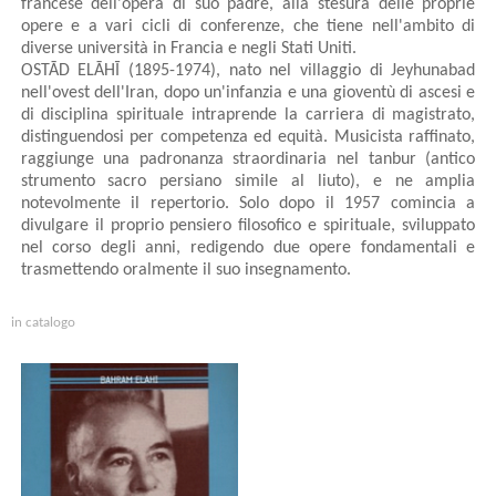
francese dell'opera di suo padre, alla stesura delle proprie
opere e a vari cicli di conferenze, che tiene nell'ambito di
diverse università in Francia e negli Stati Uniti.
OSTĀD ELĀHĪ (1895-1974), nato nel villaggio di Jeyhunabad
nell'ovest dell'Iran, dopo un'infanzia e una gioventù di ascesi e
di disciplina spirituale intraprende la carriera di magistrato,
distinguendosi per competenza ed equità. Musicista raffinato,
raggiunge una padronanza straordinaria nel tanbur (antico
strumento sacro persiano simile al liuto), e ne amplia
notevolmente il repertorio. Solo dopo il 1957 comincia a
divulgare il proprio pensiero filosofico e spirituale, sviluppato
nel corso degli anni, redigendo due opere fondamentali e
trasmettendo oralmente il suo insegnamento.
in catalogo