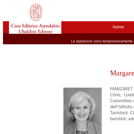
home
Le spedizioni sono temporaneamente so
Margare
MARGARET RU
Clinic, Lon
Committee d
dell'Istitut
Tavistock C
bambini, ado