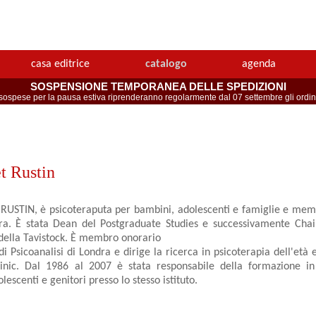
casa editrice
catalogo
agenda
SOSPENSIONE TEMPORANEA DELLE SPEDIZIONI
spese per la pausa estiva riprenderanno regolarmente dal 07 settembre gli ordini 
t Rustin
STIN, è psicoteraputa per bambini, adolescenti e famiglie e mem
dra. È stata Dean del Postgraduate Studies e successivamente Chai
ella Tavistock. È membro onorario
o di Psicoanalisi di Londra e dirige la ricerca in psicoterapia dell'età 
linic. Dal 1986 al 2007 è stata responsabile della formazione in
lescenti e genitori presso lo stesso istituto.