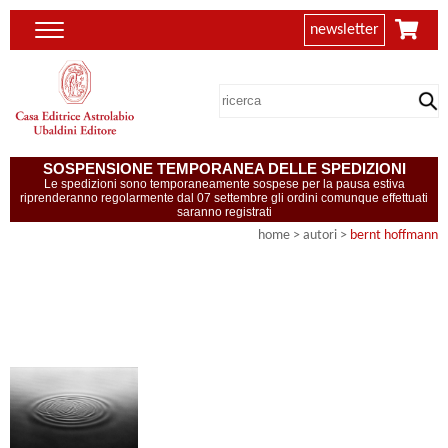
newsletter
SOSPENSIONE TEMPORANEA DELLE SPEDIZIONI
Le spedizioni sono temporaneamente sospese per la pausa estiva
riprenderanno regolarmente dal 07 settembre gli ordini comunque effettuati
saranno registrati
home
>
autori
>
bernt hoffmann