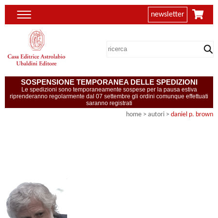
newsletter
SOSPENSIONE TEMPORANEA DELLE SPEDIZIONI
Le spedizioni sono temporaneamente sospese per la pausa estiva
riprenderanno regolarmente dal 07 settembre gli ordini comunque effettuati
saranno registrati
home
>
autori
>
daniel p. brown