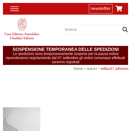
newsletter
SOSPENSIONE TEMPORANEA DELLE SPEDIZIONI
Le spedizioni sono temporaneamente sospese per la pausa estiva
riprenderanno regolarmente dal 07 settembre gli ordini comunque effettuati
saranno registrati
home
>
autori
>
willard l. johnson