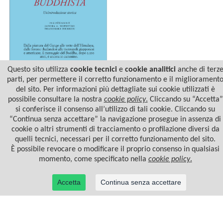
Questo sito utilizza
cookie tecnici
e
cookie analitici
anche di terz
parti, per permettere il corretto funzionamento e il migliorament
del sito. Per informazioni più dettagliate sui cookie utilizzati è
LA RELIGIONE BUDDHISTA
possibile consultare la nostra
cookie policy
.
Cliccando su “Accetta”
si conferisce il consenso all’utilizzo di tali cookie. Cliccando su
“Continua senza accettare” la navigazione prosegue in assenza di
cookie o altri strumenti di tracciamento o profilazione diversi da
quelli tecnici, necessari per il corretto funzionamento del sito.
È possibile revocare o modificare il proprio consenso in qualsiasi
momento, come specificato nella
cookie policy
.
Accetta
Continua senza accettare
© 2022 Casa Editrice Astrolabio - Ubaldini Editore S.r.l. - P.IVA 10323461003 |
Informativa
privacy/cookies