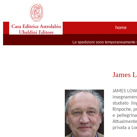
home
Le spedizioni sono temporaneamente so
James 
JAMES LOW h
insegnament
studiato li
Rinpoche, pr
e pellegrina
Attualmente 
privata a Lo