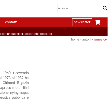
contatti
newsletter
comunque effettuati saranno registrati
home
>
autori
>
james low
al 1960, ricevendo
al 1973 al 1982 ha
e, Chimed Rigdzin
apreso molti ritiri
dizione nyingmapa.
peutica pubblica e