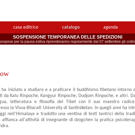
casa editrice
catalogo
agenda
SOSPENSIONE TEMPORANEA DELLE SPEDIZIONI
spese per la pausa estiva riprenderanno regolarmente dal 07 settembre gli ordini 
Low
a iniziato a studiare e a praticare il buddhismo tibetano intorno 
i da Kalu Rinpoche, Kangyur Rinpoche, Dudjom Rinpoche, e altri. D
ngua, letteratura e filosofia del Tibet con il suo maestro radic
esso la Visva-Bharati University di Santiniketan. In quegli anni ha intr
ggi nell'Himalaya e tradotto una ventina di testi tantrici della tra
affianca all'attività di insegnante di dzogchen la pratica psicotera
ndra.