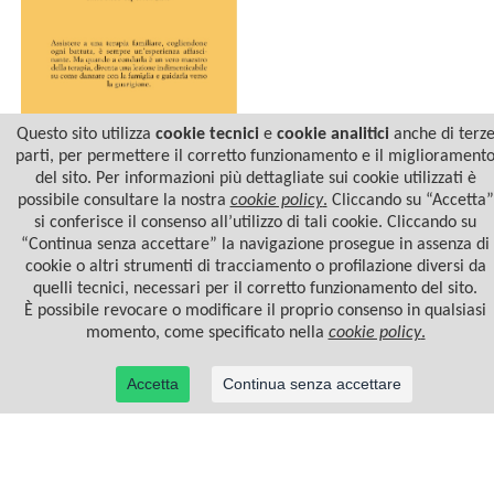
Questo sito utilizza
cookie tecnici
e
cookie analitici
anche di terz
parti, per permettere il corretto funzionamento e il migliorament
del sito. Per informazioni più dettagliate sui cookie utilizzati è
DANZANDO CON LA
FAMIGLIA
possibile consultare la nostra
cookie policy
.
Cliccando su “Accetta”
si conferisce il consenso all’utilizzo di tali cookie. Cliccando su
“Continua senza accettare” la navigazione prosegue in assenza di
cookie o altri strumenti di tracciamento o profilazione diversi da
quelli tecnici, necessari per il corretto funzionamento del sito.
È possibile revocare o modificare il proprio consenso in qualsiasi
momento, come specificato nella
cookie policy
.
Accetta
Continua senza accettare
© 2022 Casa Editrice Astrolabio - Ubaldini Editore S.r.l. - P.IVA 10323461003 |
Informativa
privacy/cookies