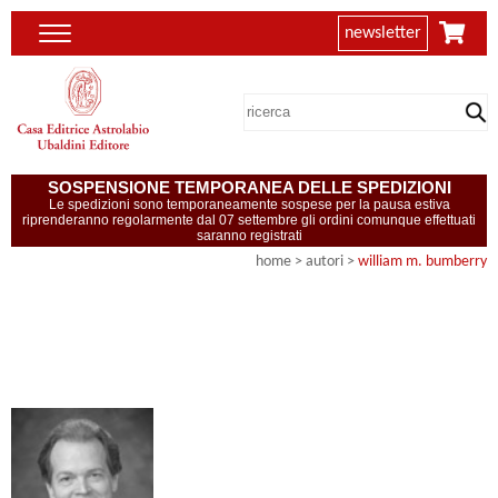
newsletter
SOSPENSIONE TEMPORANEA DELLE SPEDIZIONI
Le spedizioni sono temporaneamente sospese per la pausa estiva
riprenderanno regolarmente dal 07 settembre gli ordini comunque effettuati
saranno registrati
home
>
autori
>
william m. bumberry