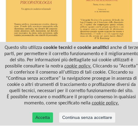
Questo sito utilizza
cookie tecnici
e
cookie analitici
anche di terz
parti, per permettere il corretto funzionamento e il migliorament
del sito. Per informazioni più dettagliate sui cookie utilizzati è
TRAUMA E
MEMORIE TRAUMATICHE
PSICOPATOLOGIA
E MENTALIZZAZIONE
possibile consultare la nostra
cookie policy
.
Cliccando su “Accetta”
si conferisce il consenso all’utilizzo di tali cookie. Cliccando su
“Continua senza accettare” la navigazione prosegue in assenza di
cookie o altri strumenti di tracciamento o profilazione diversi da
quelli tecnici, necessari per il corretto funzionamento del sito.
È possibile revocare o modificare il proprio consenso in qualsiasi
momento, come specificato nella
cookie policy
.
Accetta
Continua senza accettare
© 2022 Casa Editrice Astrolabio - Ubaldini Editore S.r.l. - P.IVA 10323461003 |
Informativa
privacy/cookies