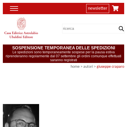
newsletter
SOSPENSIONE TEMPORANEA DELLE SPEDIZIONI
Le spedizioni sono temporaneamente sospese per la pausa estiva
riprenderanno regolarmente dal 07 settembre gli ordini comunque effettuati
saranno registrati
home
>
autori
>
giuseppe craparo