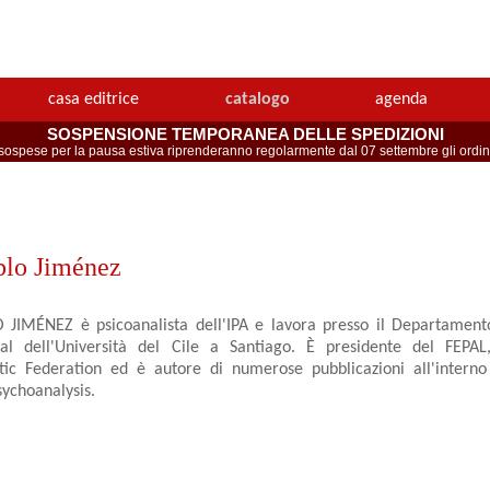
casa editrice
catalogo
agenda
SOSPENSIONE TEMPORANEA DELLE SPEDIZIONI
spese per la pausa estiva riprenderanno regolarmente dal 07 settembre gli ordini 
blo Jiménez
JIMÉNEZ è psicoanalista dell'IPA e lavora presso il Departamento
al dell'Università del Cile a Santiago. È presidente del FEPAL
tic Federation ed è autore di numerose pubblicazioni all'interno 
sychoanalysis.