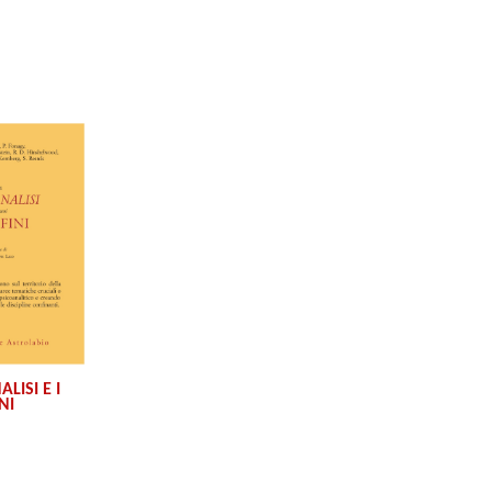
LISI E I
NI