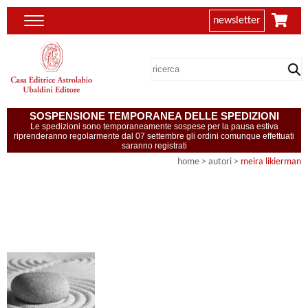
newsletter
SOSPENSIONE TEMPORANEA DELLE SPEDIZIONI
Le spedizioni sono temporaneamente sospese per la pausa estiva
riprenderanno regolarmente dal 07 settembre gli ordini comunque effettuati
saranno registrati
home
>
autori
>
meira likierman