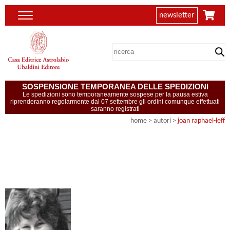
newsletter
SOSPENSIONE TEMPORANEA DELLE SPEDIZIONI
Le spedizioni sono temporaneamente sospese per la pausa estiva
riprenderanno regolarmente dal 07 settembre gli ordini comunque effettuati
saranno registrati
home
>
autori
>
joan raphael-leff