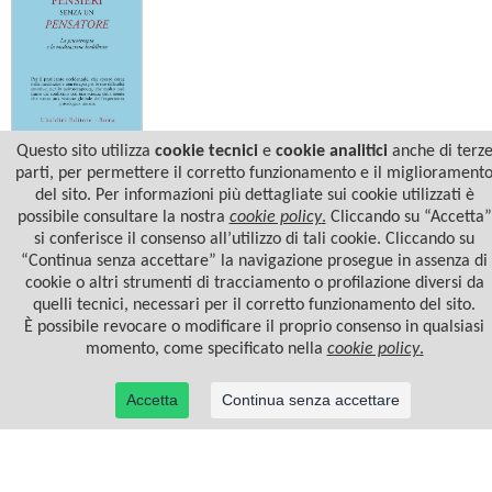
Questo sito utilizza
cookie tecnici
e
cookie analitici
anche di terz
Mark Epstein
PENSIERI SENZA UN PENSATORE
parti, per permettere il corretto funzionamento e il migliorament
del sito. Per informazioni più dettagliate sui cookie utilizzati è
possibile consultare la nostra
cookie policy
.
Cliccando su “Accetta”
si conferisce il consenso all’utilizzo di tali cookie. Cliccando su
“Continua senza accettare” la navigazione prosegue in assenza di
cookie o altri strumenti di tracciamento o profilazione diversi da
quelli tecnici, necessari per il corretto funzionamento del sito.
È possibile revocare o modificare il proprio consenso in qualsiasi
momento, come specificato nella
cookie policy
.
Accetta
Continua senza accettare
© 2022 Casa Editrice Astrolabio - Ubaldini Editore S.r.l. - P.IVA 10323461003 |
Informativa
privacy/cookies