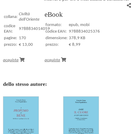
eBook
Civiltà
collana:
dell'Oriente
formato:
epub, mobi
codice
9788834014059
EAN:
codice EAN:
9788834025376
pagine:
170
dimensione:
378,9 KB
prezzo:
€ 13,00
prezzo:
€ 8,99
acquista
acquista
dello stesso autore: